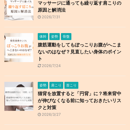
マッサージに通っても繰り返す肩こりの
原因と解消法
2026/7/31
体幹
姿勢
骨盤
腹筋運動をしてもぽっこりお腹がへこま
ないのはなぜ？見直したい身体のポイン
ト
2026/7/24
姿勢
肩こり
首こり
猫背を放置すると「円背」に？将来背中
が伸びなくなる前に知っておきたいリス
クと対策
2026/3/27