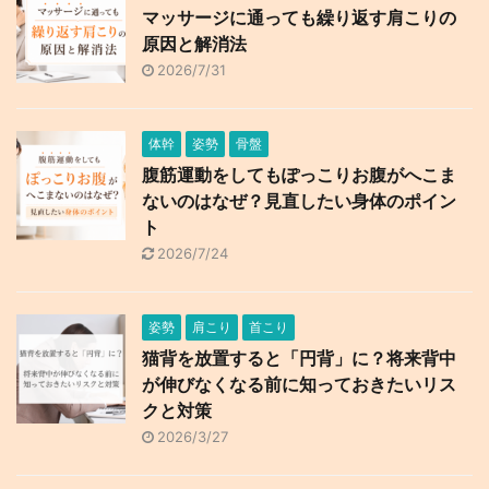
マッサージに通っても繰り返す肩こりの
原因と解消法
2026/7/31
体幹
姿勢
骨盤
腹筋運動をしてもぽっこりお腹がへこま
ないのはなぜ？見直したい身体のポイン
ト
2026/7/24
姿勢
肩こり
首こり
猫背を放置すると「円背」に？将来背中
が伸びなくなる前に知っておきたいリス
クと対策
2026/3/27