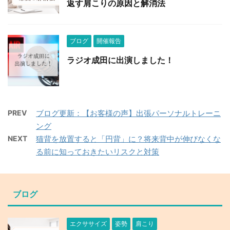
返す肩こりの原因と解消法
ブログ
開催報告
ラジオ成田に出演しました！
PREV
ブログ更新：【お客様の声】出張パーソナルトレーニ
ング
NEXT
猫背を放置すると「円背」に？将来背中が伸びなくな
る前に知っておきたいリスクと対策
ブログ
エクササイズ
姿勢
肩こり