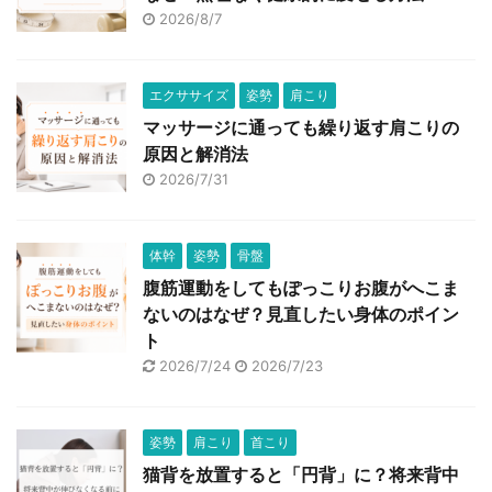
2026/8/7
エクササイズ
姿勢
肩こり
マッサージに通っても繰り返す肩こりの
原因と解消法
2026/7/31
体幹
姿勢
骨盤
腹筋運動をしてもぽっこりお腹がへこま
ないのはなぜ？見直したい身体のポイン
ト
2026/7/24
2026/7/23
姿勢
肩こり
首こり
猫背を放置すると「円背」に？将来背中